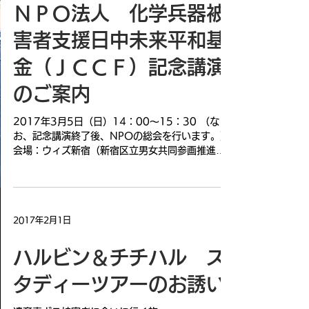
ＮＰＯ法人 化学兵器被
害者支援日中未来平和基
金（ＪＣＣＦ）記念講演
のご案内
2017年3月5日（日）14：00～15：30 （な
お、記念講演終了後、NPOの総会を行います。）
会場：ウィズ新宿（新宿区立男女共同参画推進セ
ンター） 都営地下鉄新宿線曙橋駅 A4 出⼝
より徒歩３分 ​ 講演者：...
2017年2月1日
ハルビン＆チチハル ス
タディーツアーのお誘い