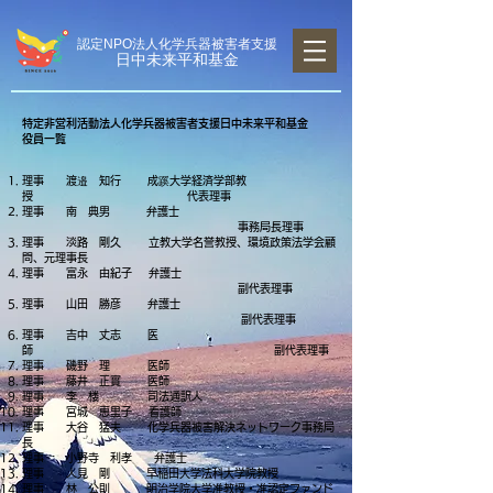
認定NPO法人化学兵器被害者支援
日中未来平和基金
特定非営利活動法人化学兵器被害者支援日中未来平和基金
役員一覧
理事 渡邉 知行 成蹊大学経済学部教
授 代表理事
理事 南 典男 弁護士
事務局長理事
理事 淡路 剛久 立教大学名誉教授、環境政策法学会顧
問、元理事長
理事 富永 由紀子 弁護士
副代表理事
理事 山田 勝彦 弁護士
副代表理事
理事 吉中 丈志 医
師 副代表理事
理事 磯野 理 医師
理事 藤井 正實 医師
理事 李 楼 司法通訳人
理事 宮城 恵里子 看護師
理事 大谷 猛夫 化学兵器被害解決ネットワーク事務局
長
理事 小野寺 利孝 弁護士
理事 人見 剛 早稲田大学法科大学院教授
理事 林 公則 明治学院大学准教授・准認定ファンド